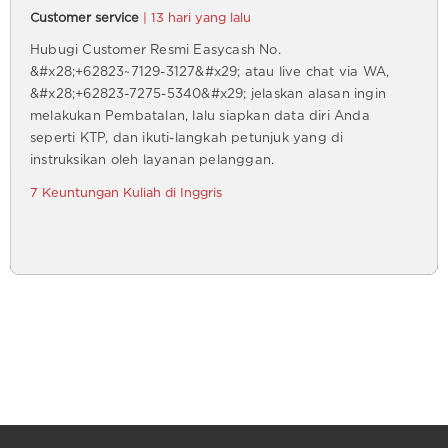
Customer service
| 13 hari yang lalu
Hubugi Customer Resmi Easycash No.
&#x28;+62823~7129-3127&#x29; atau live chat via WA,
&#x28;+62823-7275-5340&#x29; jelaskan alasan ingin
melakukan Pembatalan, lalu siapkan data diri Anda
seperti KTP, dan ikuti-langkah petunjuk yang di
instruksikan oleh layanan pelanggan.
7 Keuntungan Kuliah di Inggris