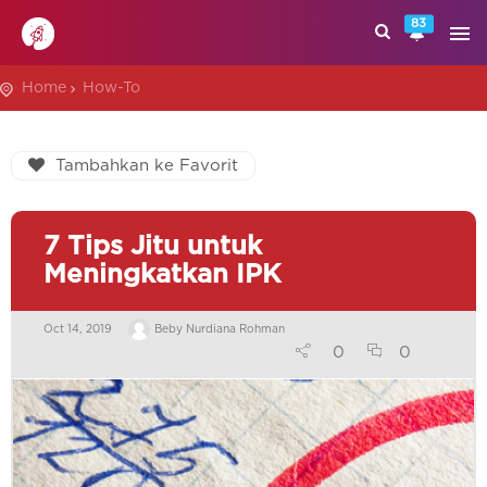
83
Home
How-To
Tambahkan ke Favorit
7 Tips Jitu untuk
Meningkatkan IPK
Oct 14, 2019
Beby Nurdiana Rohman
0
0