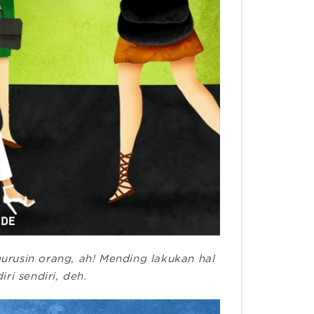
rusin orang, ah! Mending lakukan hal
ri sendiri, deh.