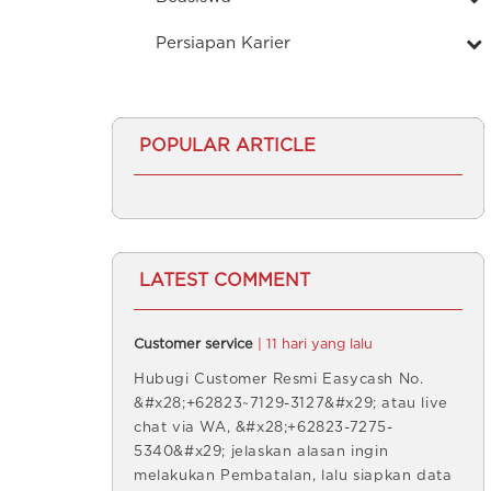
Persiapan Karier
POPULAR ARTICLE
LATEST COMMENT
Customer service
| 11 hari yang lalu
Hubugi Customer Resmi Easycash No.
&#x28;+62823~7129-3127&#x29; atau live
chat via WA, &#x28;+62823-7275-
5340&#x29; jelaskan alasan ingin
melakukan Pembatalan, lalu siapkan data