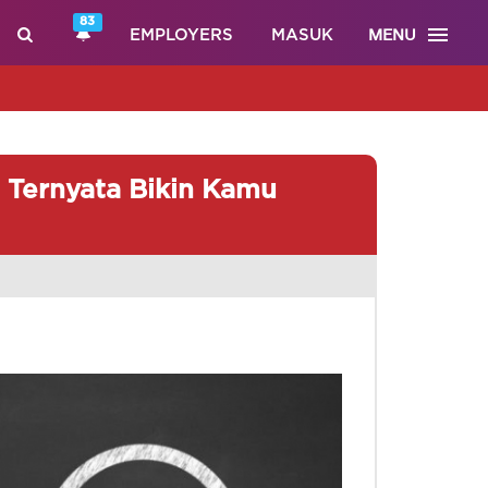
83
MENU
EMPLOYERS
MASUK
g Ternyata Bikin Kamu