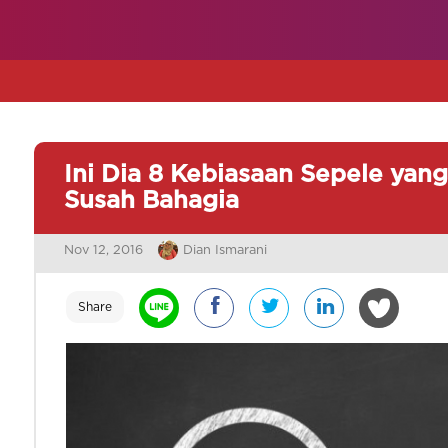
Ini Dia 8 Kebiasaan Sepele yan
Susah Bahagia
Nov 12, 2016
Dian Ismarani
Share