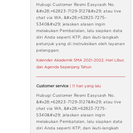
Hubugi Customer Resmi Easycash No.
&#x28;+62823~7129-3127&#x29; atau live
chat via WA, &#x28;+62823-7275-
5340&#x29; jelaskan alasan ingin
melakukan Pembatalan, lalu siapkan data
diri Anda seperti KTP, dan ikuti-langkah
petunjuk yang di instruksikan oleh layanan
pelanggan.
Kalender Akademik SMA 2021-2022, Hari Libur,
dan Agenda Sepanjang Tahun
Customer service
| 11 hari yang lalu
Hubugi Customer Resmi Easycash No.
&#x28;+62823~7129-3127&#x29; atau live
chat via WA, &#x28;+62823-7275-
5340&#x29; jelaskan alasan ingin
melakukan Pembatalan, lalu siapkan data
diri Anda seperti KTP, dan ikuti-langkah