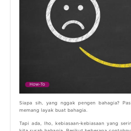
How-To
Siapa sih, yang nggak pengen bahagia? Past
memang layak buat bahagia.
Tapi ada, lho, kebiasaan-kebiasaan yang seri
kita susah bahagia. Berikut beberapa contohny