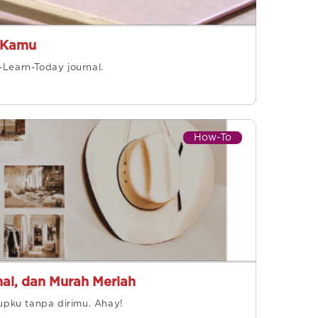
i Kamu
I-Learn-Today journal.
How-To
nal, dan Murah Meriah
pku tanpa dirimu. Ahay!