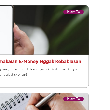
How-To
Pemakaian E-Money Nggak Kebablasan
yaan, tetapi sudah menjadi kebutuhan. Gaya
banyak diskonan!
How-To