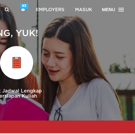
83
MENU
EMPLOYERS
MASUK
G, YUK!
 Jadwal Lengkap
ersiapan Kuliah