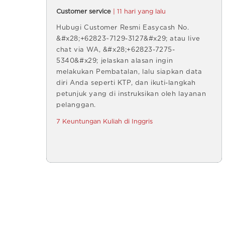
Customer service
| 11 hari yang lalu
Hubugi Customer Resmi Easycash No.
&#x28;+62823~7129-3127&#x29; atau live
chat via WA, &#x28;+62823-7275-
5340&#x29; jelaskan alasan ingin
melakukan Pembatalan, lalu siapkan data
diri Anda seperti KTP, dan ikuti-langkah
petunjuk yang di instruksikan oleh layanan
pelanggan.
7 Keuntungan Kuliah di Inggris