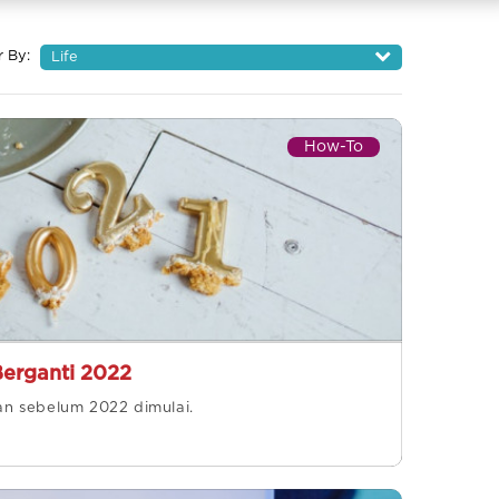
r By:
Life
How-To
Berganti 2022
kan sebelum 2022 dimulai.