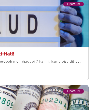
How-To
-Hati!
oboh menghadapi 7 hal ini, kamu bisa ditipu,
How-To