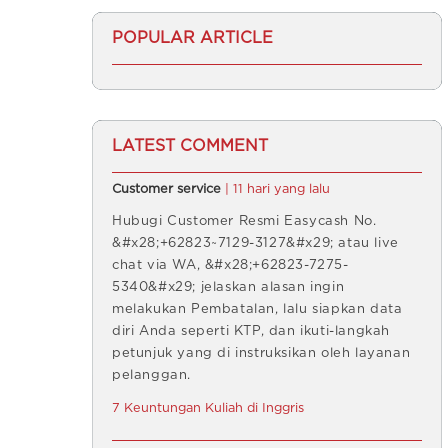
POPULAR ARTICLE
LATEST COMMENT
Customer service
| 11 hari yang lalu
Hubugi Customer Resmi Easycash No.
&#x28;+62823~7129-3127&#x29; atau live
chat via WA, &#x28;+62823-7275-
5340&#x29; jelaskan alasan ingin
melakukan Pembatalan, lalu siapkan data
diri Anda seperti KTP, dan ikuti-langkah
petunjuk yang di instruksikan oleh layanan
pelanggan.
7 Keuntungan Kuliah di Inggris