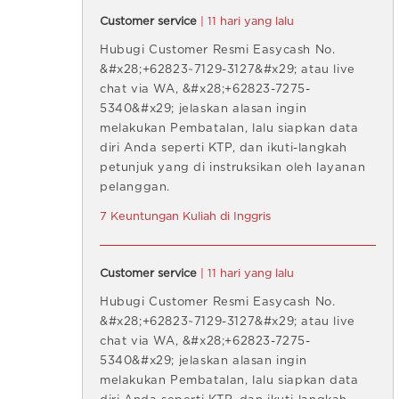
Customer service
| 11 hari yang lalu
Hubugi Customer Resmi Easycash No.
&#x28;+62823~7129-3127&#x29; atau live
chat via WA, &#x28;+62823-7275-
5340&#x29; jelaskan alasan ingin
melakukan Pembatalan, lalu siapkan data
diri Anda seperti KTP, dan ikuti-langkah
petunjuk yang di instruksikan oleh layanan
pelanggan.
7 Keuntungan Kuliah di Inggris
Customer service
| 11 hari yang lalu
Hubugi Customer Resmi Easycash No.
&#x28;+62823~7129-3127&#x29; atau live
chat via WA, &#x28;+62823-7275-
5340&#x29; jelaskan alasan ingin
melakukan Pembatalan, lalu siapkan data