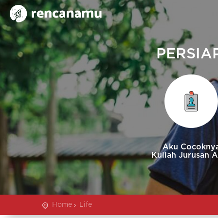
PERSIA
Aku Cocokny
Kuliah Jurusan 
Home
Life