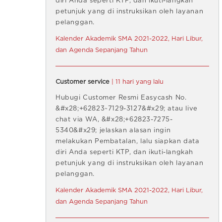
diri Anda seperti KTP, dan ikuti-langkah
petunjuk yang di instruksikan oleh layanan
pelanggan.
Kalender Akademik SMA 2021-2022, Hari Libur,
dan Agenda Sepanjang Tahun
Customer service
| 11 hari yang lalu
Hubugi Customer Resmi Easycash No.
&#x28;+62823~7129-3127&#x29; atau live
chat via WA, &#x28;+62823-7275-
5340&#x29; jelaskan alasan ingin
melakukan Pembatalan, lalu siapkan data
diri Anda seperti KTP, dan ikuti-langkah
petunjuk yang di instruksikan oleh layanan
pelanggan.
Kalender Akademik SMA 2021-2022, Hari Libur,
dan Agenda Sepanjang Tahun