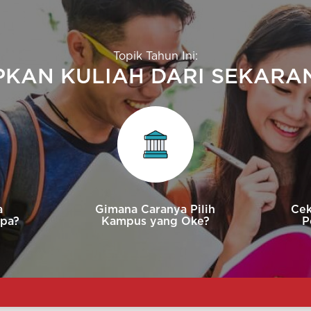
Topik Tahun Ini:
PKAN KULIAH DARI SEKARAN
a
Gimana Caranya Pilih
Cek
Apa?
Kampus yang Oke?
P