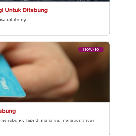
gi Untuk Ditabung
isa ditabung.
How-To
nabung
t menabung. Tapi di mana ya, menabungnya?