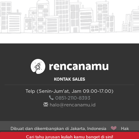
KONTAK SALES
Telp (Senin-Jum'at, Jam 09.00-17.00)
0851-2110-8393
halo@rencanamu.id
Dibuat dan dikembangkan di Jakarta, Indonesia
Hak
Cipta Dilindungi 2015 - 2026 PT Manual Muda Indonesia ©
Cari tahu jurusan kuliah kamu banget di sini!