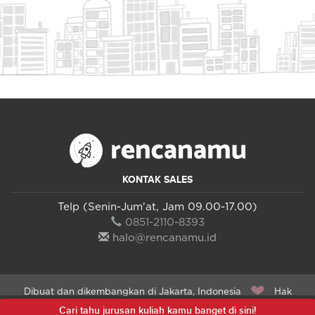
KONTAK SALES
Telp (Senin-Jum'at, Jam 09.00-17.00)
0851-2110-8393
halo@rencanamu.id
Dibuat dan dikembangkan di Jakarta, Indonesia
Hak
Cipta Dilindungi 2015 - 2026 PT Manual Muda Indonesia ©
Cari tahu jurusan kuliah kamu banget di sini!