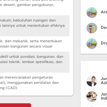
ai desain, gambar pengukuran,
Ars
 hukum, kebutuhan ruangan dan
n lainnya untuk menentukan efeknya
Des
rik, dan mekanik, serta menentukan
Dra
anaan bangunan secara visual
til untuk pondasi, bangunan, dan
lasi teknik, lembar spesifikasi, dan
dan merencanakan pengaturan
Jur
ial), menggunakan peralatan dan
Azi
ing (CAD)
Jur
Ind