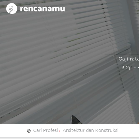
Gaji rat
3.2jt - 
Cari Profesi
Arsitektur dan Konstruksi