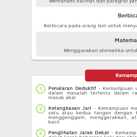
Memahami kalimat dan paragraf yan
Berbic
Berbicara pada orang lain untuk meny
Matema
Menggunakan atematika untu
Kemamp
Penalaran Deduktif
- Kemampuan u
1
dalam masalah tertentu dalam r
masuk akal.
Ketangkasan Jari
- Kemampuan memb
2
satu atau kedua tangan dengan 
menggenggam, menggerakkan, a
kecil.
Penglihatan Jarak Dekat
- Kemampua
3