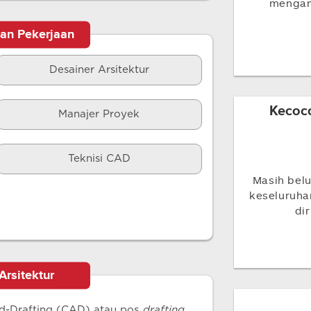
mengamb
tan Pekerjaan
Desainer Arsitektur
Kecoco
Manajer Proyek
Teknisi CAD
Masih belu
keseluruh
di
Arsitektur
d-Drafting (CAD) atau pos
drafting