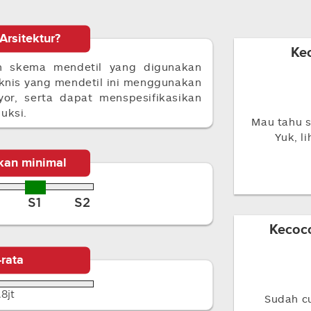
Arsitektur?
Ke
an skema mendetil yang digunakan
nis yang mendetil ini menggunakan
eyor, serta dapat menspesifikasikan
uksi.
Mau tahu s
Yuk, l
kan minimal
S1
S2
Kecoc
-rata
.8jt
Sudah c