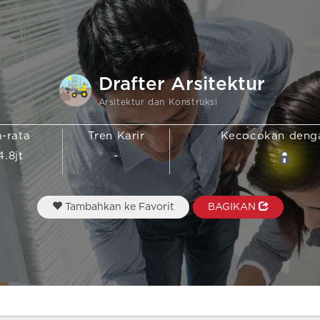
Drafter Arsitektur
Arsitektur dan Konstruksi
a-rata
Tren Karir
Kecocokan den
4.8jt
-
Tambahkan ke Favorit
BAGIKAN