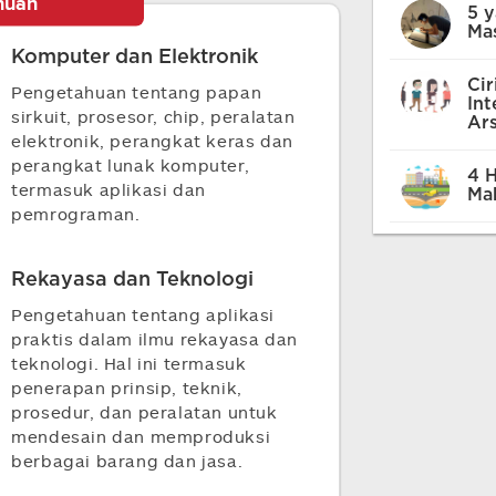
huan
5 
Mas
Komputer dan Elektronik
Cir
Pengetahuan tentang papan
Int
sirkuit, prosesor, chip, peralatan
Ars
elektronik, perangkat keras dan
perangkat lunak komputer,
4 H
termasuk aplikasi dan
Mah
pemrograman.
Rekayasa dan Teknologi
Pengetahuan tentang aplikasi
praktis dalam ilmu rekayasa dan
teknologi. Hal ini termasuk
penerapan prinsip, teknik,
prosedur, dan peralatan untuk
mendesain dan memproduksi
berbagai barang dan jasa.