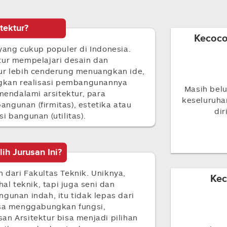
itektur?
Kecoco
yang cukup populer di Indonesia.
tur mempelajari desain dan
ur lebih cenderung menuangkan ide,
ngkan realisasi pembangunannya
Masih belu
mendalami arsitektur, para
keseluruh
ngunan (firmitas), estetika atau
dir
i bangunan (utilitas).
h Jurusan Ini?
 dari Fakultas Teknik. Uniknya,
Kec
al teknik, tapi juga seni dan
gunan indah, itu tidak lepas dari
isa menggabungkan fungsi,
n Arsitektur bisa menjadi pilihan