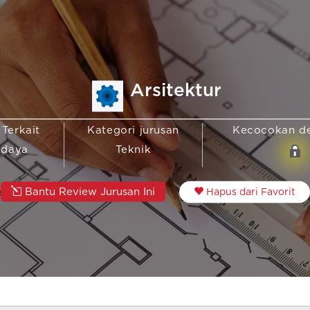
Arsitektur
 Terkait
Kategori jurusan
Kecocokan d
udaya
Teknik
Bantu Review Jurusan Ini
Hapus dari Favorit