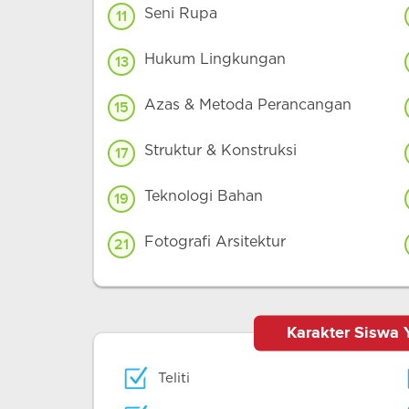
Seni Rupa
11
Hukum Lingkungan
13
Azas & Metoda Perancangan
15
Struktur & Konstruksi
17
Teknologi Bahan
19
Fotografi Arsitektur
21
Karakter Siswa 
Teliti