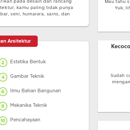
arikan pada desain dan rancang
Mau tahu s
ektur, kamu paling tidak punya
Yuk, l
r, seni, humaiora, sains, dan
an Arsitektur
Kecoco
Estetika Bentuk
2
Sudah c
Gambar Teknik
4
mengamb
Ilmu Bahan Bangunan
6
Mekanika Teknik
8
Pencahayaan
10