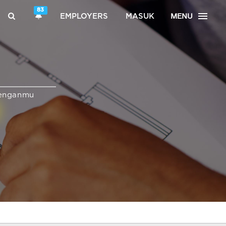
83
MENU
EMPLOYERS
MASUK
enganmu