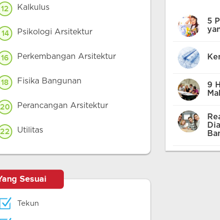
Kalkulus
12
5 
ya
Psikologi Arsitektur
14
Perkembangan Arsitektur
Ken
16
Fisika Bangunan
18
9 H
Mah
Perancangan Arsitektur
20
Rea
Di
Utilitas
22
Ba
Yang Sesuai
Tekun