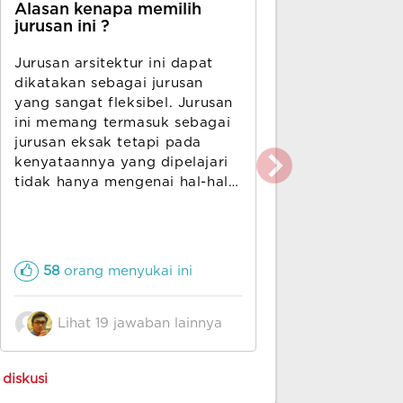
Alasan kenapa memilih
Mata kuliah
jurusan ini ?
Dasar Peranc
Jurusan arsitektur ini dapat
Bangunan,Pe
dikatakan sebagai jurusan
Arsitektur
yang sangat fleksibel. Jurusan
ini memang termasuk sebagai
jurusan eksak tetapi pada
kenyataannya yang dipelajari
tidak hanya mengenai hal-hal
yang eksak atau berbau sains,
aspek sosial masyarakat dan
seni juga sangat erat dengan
jurusan arsitektur. Proporsi
58
orang menyukai ini
4
orang m
aspek sains, sosial, dan seni di
jurusan arsitektur dapat
dikatakan seimbang. Jadi,
Lihat 19 jawaban lainnya
Lihat 2
untuk kalian yang memiliki
background IPA tapi merasa
diskusi
cenderung skill IPS dan
seninya lebih tinggi sangat