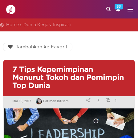
83
Home
Dunia Kerja
Inspirasi
Tambahkan ke Favorit
7 Tips Kepemimpinan
Menurut Tokoh dan Pemimpin
Top Dunia
3
1
Mar 15, 2017
Fatimah Ibtisam