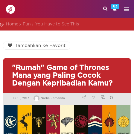
83
Home
Fun
You Have to See This
Tambahkan ke Favorit
"Rumah" Game of Thrones
Mana yang Paling Cocok
Dengan Kepribadian Kamu?
2
0
Jul 15, 2017
Nadia Fernanda