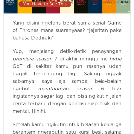
You Have to See This
Yang disini ngefans berat sama serial Game
of Thrones mana suaranyaaa? *jejeritan pake
bahasa Dothraki*
Yup, menjelang detik-detik penayangan
premiere season
7 di akhir minggu ini,
hype
GoT di sekitar kamu pun rasanya udah
nggak terbendung lagi. Saking nggak
sabarnya, saya aja sampai bela-belain
ngebut
marathon-
an
season
6 biar
ingatannya seger lagi dan bisa ngikutin jalan
cerita terbaru dengan kondisi siap fisik dan
mental. Hihihi.
Setelah kamu ngikutin intrik belasan keluarga
berantem ngerebutin satu kursi besi, selama