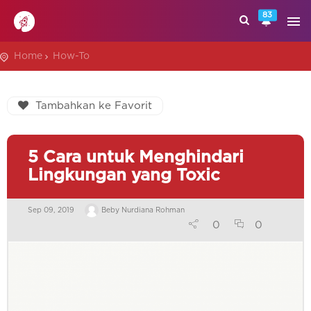
83
Home
How-To
Tambahkan ke Favorit
5 Cara untuk Menghindari
Lingkungan yang Toxic
Sep 09, 2019
Beby Nurdiana Rohman
0
0