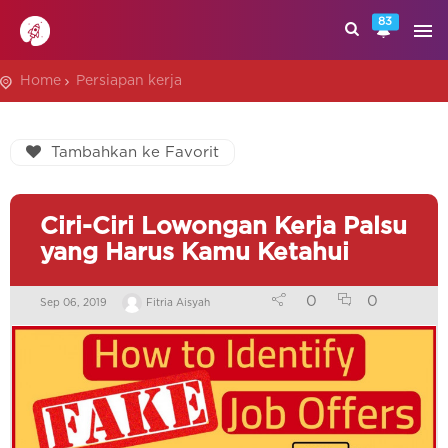
83
Home
Persiapan kerja
Tambahkan ke Favorit
Ciri-Ciri Lowongan Kerja Palsu
yang Harus Kamu Ketahui
0
0
Sep 06, 2019
Fitria Aisyah