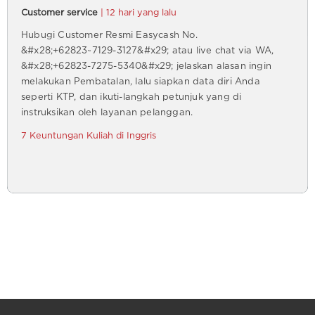
Customer service
| 12 hari yang lalu
Hubugi Customer Resmi Easycash No.
&#x28;+62823~7129-3127&#x29; atau live chat via WA,
&#x28;+62823-7275-5340&#x29; jelaskan alasan ingin
melakukan Pembatalan, lalu siapkan data diri Anda
seperti KTP, dan ikuti-langkah petunjuk yang di
instruksikan oleh layanan pelanggan.
7 Keuntungan Kuliah di Inggris