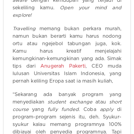
aware
dengan kehidupan yang terjadi di
sekeliling kamu.
Open your mind and
explore!
Travelling
memang bukan perkara murah,
namun bukan berarti kamu harus nodong
ortu atau ngejebol tabungan juga, kok.
Kamu harus kreatif menjelajahi
kemungkinan-kemungkinan yang ada. Simak
tips dari
Anugerah Pakerti
, CEO muda
lulusan Universitas Islam Indonesia, yang
pernah keliling Eropa saat ia masih kuliah,
“Sekarang ada banyak program yang
menyediakan
student exchange
atau
short
course
yang
fully funded
. Coba
apply
di
program-program sejenis itu, deh. Syukur-
syukur kalau memang programnya 100%
dibiayai oleh penyedia programnya. Tapi