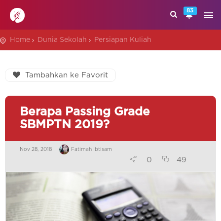
83
Home
Dunia Sekolah
Persiapan Kuliah
Tambahkan ke Favorit
Berapa Passing Grade
SBMPTN 2019?
Nov 28, 2018
Fatimah Ibtisam
0
49