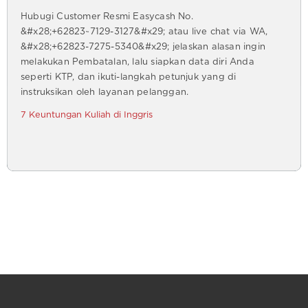
Hubugi Customer Resmi Easycash No.
&#x28;+62823~7129-3127&#x29; atau live chat via WA,
&#x28;+62823-7275-5340&#x29; jelaskan alasan ingin
melakukan Pembatalan, lalu siapkan data diri Anda
seperti KTP, dan ikuti-langkah petunjuk yang di
instruksikan oleh layanan pelanggan.
7 Keuntungan Kuliah di Inggris