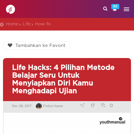
83
Home
Life
How-To
Tambahkan ke Favorit
Life Hacks: 4 Pilihan Metode
Belajar Seru Untuk
Menyiapkan Diri Kamu
Menghadapi Ujian
17
0
Dec 08, 2017
Fildza Hasna