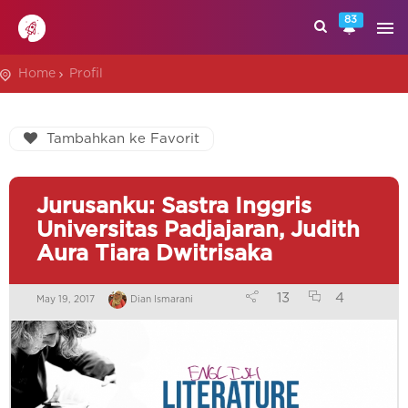
83
Home
Profil
Tambahkan ke Favorit
Jurusanku: Sastra Inggris
Universitas Padjajaran, Judith
Aura Tiara Dwitrisaka
13
4
May 19, 2017
Dian Ismarani