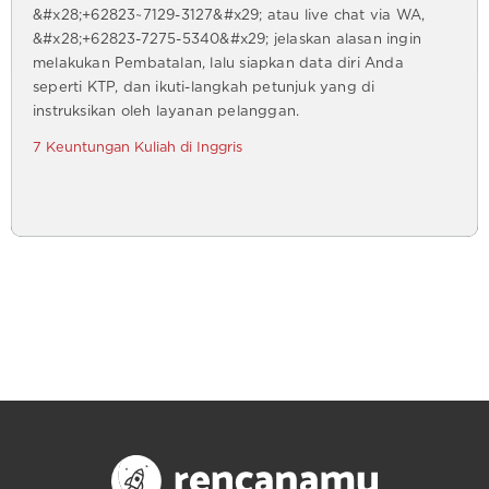
&#x28;+62823~7129-3127&#x29; atau live chat via WA,
&#x28;+62823-7275-5340&#x29; jelaskan alasan ingin
melakukan Pembatalan, lalu siapkan data diri Anda
seperti KTP, dan ikuti-langkah petunjuk yang di
instruksikan oleh layanan pelanggan.
7 Keuntungan Kuliah di Inggris