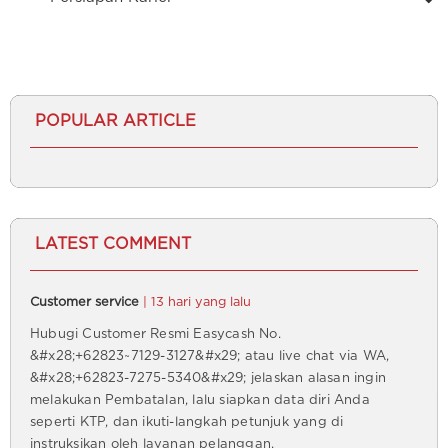
POPULAR ARTICLE
LATEST COMMENT
Customer service
| 13 hari yang lalu
Hubugi Customer Resmi Easycash No.
&#x28;+62823~7129-3127&#x29; atau live chat via WA,
&#x28;+62823-7275-5340&#x29; jelaskan alasan ingin
melakukan Pembatalan, lalu siapkan data diri Anda
seperti KTP, dan ikuti-langkah petunjuk yang di
instruksikan oleh layanan pelanggan.