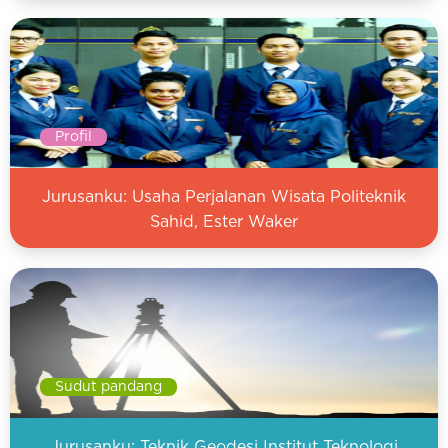
Profil
Jurusanku: Usaha Perjalanan Wisata Politeknik
Sahid, Ester Waker
Sudut pandang
Jurusanku: Teknik Geodesi Institut Teknologi