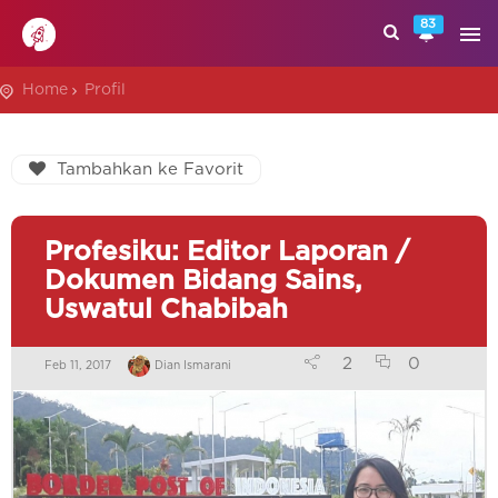
83
Home
Profil
Tambahkan ke Favorit
Profesiku: Editor Laporan /
Dokumen Bidang Sains,
Uswatul Chabibah
2
0
Feb 11, 2017
Dian Ismarani