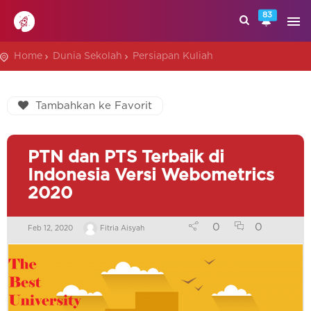
83
Home
Dunia Sekolah
Persiapan Kuliah
Tambahkan ke Favorit
PTN dan PTS Terbaik di
Indonesia Versi Webometrics
2020
0
0
Feb 12, 2020
Fitria Aisyah