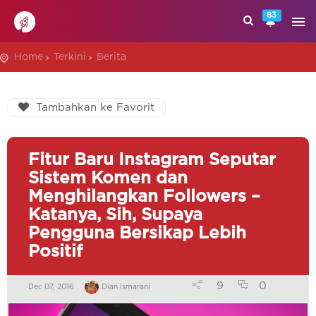
83
Home
Terkini
Berita
Tambahkan ke Favorit
Fitur Baru Instagram Seputar
Sistem Komen dan
Menghilangkan Followers –
Katanya, Sih, Supaya
Pengguna Bersikap Lebih
Positif
9
0
Dec 07, 2016
Dian Ismarani