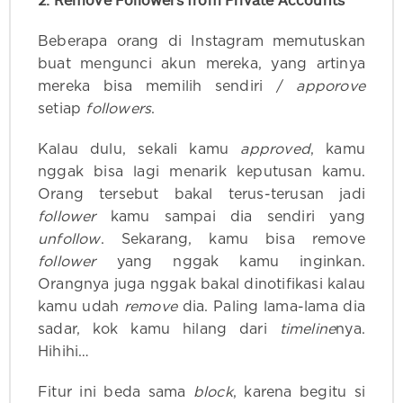
2. Remove Followers from Private Accounts
Beberapa orang di Instagram memutuskan
buat mengunci akun mereka, yang artinya
mereka bisa memilih sendiri /
apporove
setiap
followers
.
Kalau dulu, sekali kamu
approved
, kamu
nggak bisa lagi menarik keputusan kamu.
Orang tersebut bakal terus-terusan jadi
follower
kamu sampai dia sendiri yang
unfollow
. Sekarang, kamu bisa remove
follower
yang nggak kamu inginkan.
Orangnya juga nggak bakal dinotifikasi kalau
kamu udah
remove
dia. Paling lama-lama dia
sadar, kok kamu hilang dari
timeline
nya.
Hihihi…
Fitur ini beda sama
block
, karena begitu si