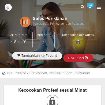
83
Sales Periklanan
Pemasaran, Penjualan, dan Pelayanan
Gaji rata-rata
Tren Karir
Kecocokan denganmu
3.9jt - 6.3jt
-
Tambahkan ke Favorit
BAGIKAN
Cari Profesi
Pemasaran, Penjualan, dan Pelayanan
Kecocokan Profesi sesuai Minat