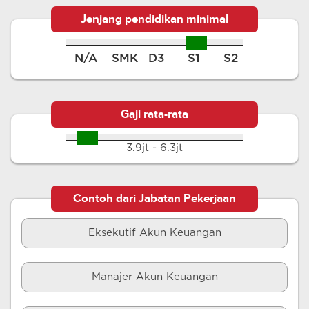
Jenjang pendidikan minimal
N/A
SMK
D3
S1
S2
Gaji rata-rata
3.9jt - 6.3jt
Contoh dari Jabatan Pekerjaan
Eksekutif Akun Keuangan
Manajer Akun Keuangan