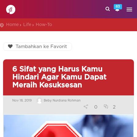
83
Home
Life
How-To
Tambahkan ke Favorit
6 Sifat yang Harus Kamu
Hindari Agar Kamu Dapat
Meraih Kesuksesan
Nov 18, 2019
Beby Nurdiana Rohman
0
2