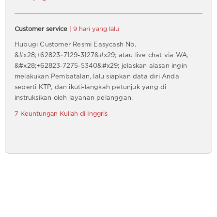
Customer service
| 9 hari yang lalu
Hubugi Customer Resmi Easycash No.
&#x28;+62823~7129-3127&#x29; atau live chat via WA,
&#x28;+62823-7275-5340&#x29; jelaskan alasan ingin
melakukan Pembatalan, lalu siapkan data diri Anda
seperti KTP, dan ikuti-langkah petunjuk yang di
instruksikan oleh layanan pelanggan.
7 Keuntungan Kuliah di Inggris