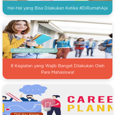
Hal-Hal yang Bisa Dilakukan Ketika #DiRumahAja
Kehidupan mahasiswa
8 Kegiatan yang Wajib Banget Dilakukan Oleh
Para Mahasiswa!
Did You Know