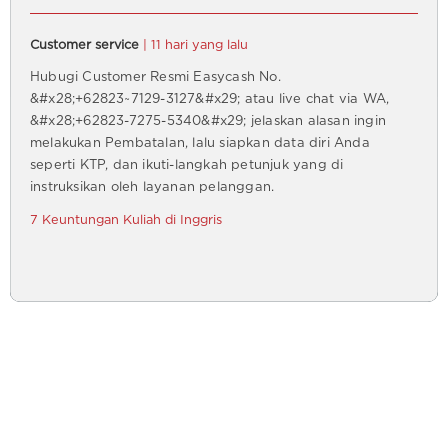
Customer service
| 11 hari yang lalu
Hubugi Customer Resmi Easycash No.
&#x28;+62823~7129-3127&#x29; atau live chat via WA,
&#x28;+62823-7275-5340&#x29; jelaskan alasan ingin
melakukan Pembatalan, lalu siapkan data diri Anda
seperti KTP, dan ikuti-langkah petunjuk yang di
instruksikan oleh layanan pelanggan.
7 Keuntungan Kuliah di Inggris