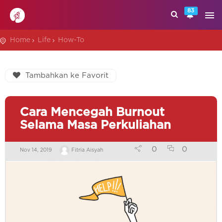
83
Home
Life
How-To
Tambahkan ke Favorit
Cara Mencegah Burnout
Selama Masa Perkuliahan
0
0
Nov 14, 2019
Fitria Aisyah