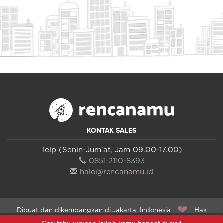
KONTAK SALES
Telp (Senin-Jum'at, Jam 09.00-17.00)
0851-2110-8393
halo@rencanamu.id
Dibuat dan dikembangkan di Jakarta, Indonesia
Hak
Cipta Dilindungi 2015 - 2026 PT Manual Muda Indonesia ©