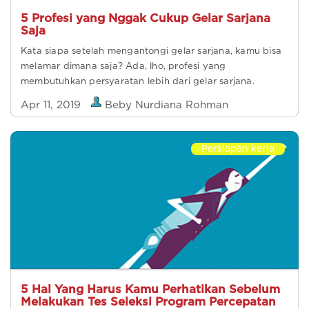
5 Profesi yang Nggak Cukup Gelar Sarjana
Saja
Kata siapa setelah mengantongi gelar sarjana, kamu bisa
melamar dimana saja? Ada, lho, profesi yang
membutuhkan persyaratan lebih dari gelar sarjana.
Apr 11, 2019
Beby Nurdiana Rohman
Persiapan kerja
5 Hal Yang Harus Kamu Perhatikan Sebelum
Melakukan Tes Seleksi Program Percepatan