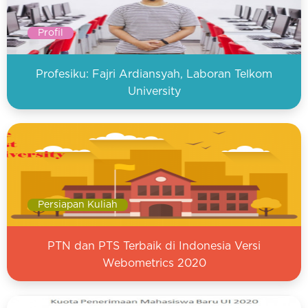
Profil
Profesiku: Fajri Ardiansyah, Laboran Telkom
University
Persiapan Kuliah
PTN dan PTS Terbaik di Indonesia Versi
Webometrics 2020