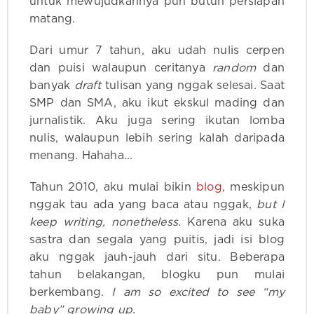
untuk mewujudkannya pun butuh persiapan
matang.
Dari umur 7 tahun, aku udah nulis cerpen
dan puisi walaupun ceritanya
random
dan
banyak
draft
tulisan yang nggak selesai. Saat
SMP dan SMA, aku ikut ekskul mading dan
jurnalistik. Aku juga sering ikutan lomba
nulis, walaupun lebih sering kalah daripada
menang. Hahaha...
Tahun 2010, aku mulai bikin
blog
, meskipun
nggak tau ada yang baca atau nggak,
but I
keep writing, nonetheless
. Karena aku suka
sastra dan segala yang puitis, jadi isi blog
aku nggak jauh-jauh dari situ. Beberapa
tahun belakangan, blogku pun mulai
berkembang.
I am so excited to see “my
baby” growing up.