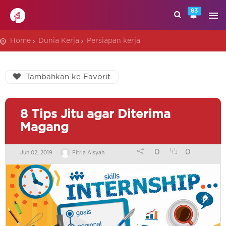
83
Home
Dunia Kerja
Persiapan kerja
Tambahkan ke Favorit
8 Tips Jitu agar Diterima
Magang
0
0
Jun 02, 2019
Fitria Aisyah