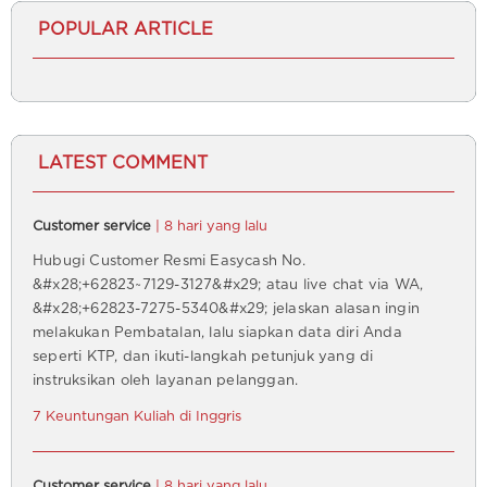
POPULAR ARTICLE
LATEST COMMENT
Customer service
| 8 hari yang lalu
Hubugi Customer Resmi Easycash No.
&#x28;+62823~7129-3127&#x29; atau live chat via WA,
&#x28;+62823-7275-5340&#x29; jelaskan alasan ingin
melakukan Pembatalan, lalu siapkan data diri Anda
seperti KTP, dan ikuti-langkah petunjuk yang di
instruksikan oleh layanan pelanggan.
7 Keuntungan Kuliah di Inggris
Customer service
| 8 hari yang lalu