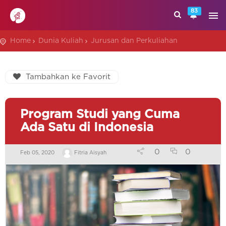
83
Home
Dunia Kuliah
Jurusan dan Perkuliahan
Tambahkan ke Favorit
Program Studi yang Cuma
Ada Satu di Indonesia
0
0
Feb 05, 2020
Fitria Aisyah