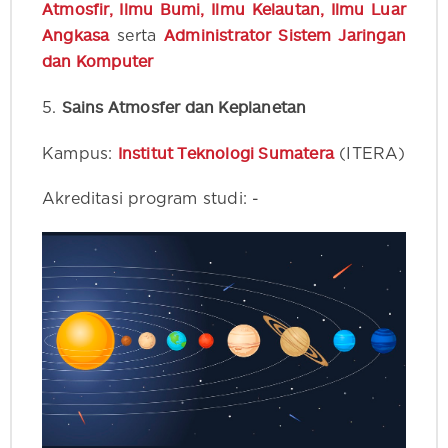
Atmosfir, Ilmu Bumi, Ilmu Kelautan, Ilmu Luar
Angkasa
Administrator Sistem Jaringan
serta
dan Komputer
Sains Atmosfer dan Keplanetan
5.
Institut Teknologi Sumatera
Kampus:
(ITERA)
Akreditasi program studi: -