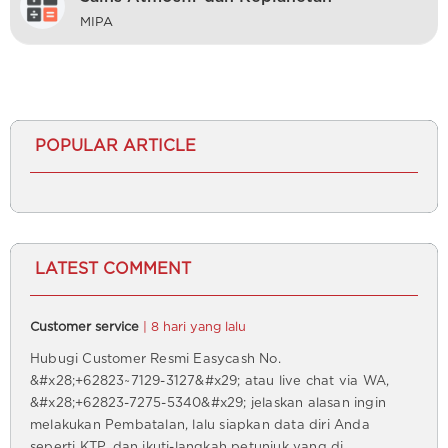
MIPA
POPULAR ARTICLE
LATEST COMMENT
Customer service
| 8 hari yang lalu
Hubugi Customer Resmi Easycash No.
&#x28;+62823~7129-3127&#x29; atau live chat via WA,
&#x28;+62823-7275-5340&#x29; jelaskan alasan ingin
melakukan Pembatalan, lalu siapkan data diri Anda
seperti KTP, dan ikuti-langkah petunjuk yang di