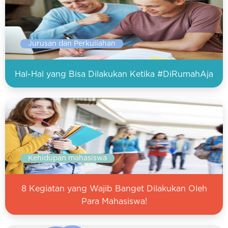
Jurusan dan Perkuliahan
Hal-Hal yang Bisa Dilakukan Ketika #DiRumahAja
Kehidupan mahasiswa
8 Kegiatan yang Wajib Banget Dilakukan Oleh
Para Mahasiswa!