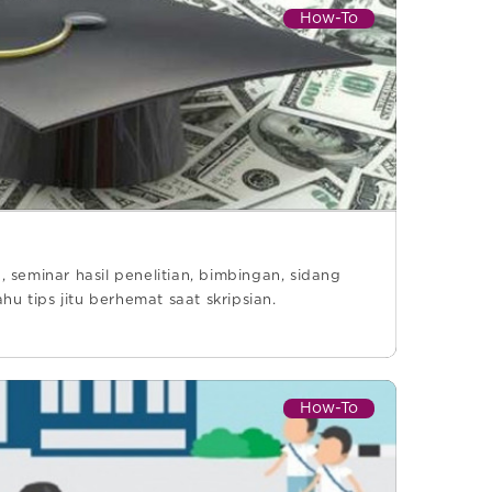
How-To
, seminar hasil penelitian, bimbingan, sidang
ahu tips jitu berhemat saat skripsian.
How-To