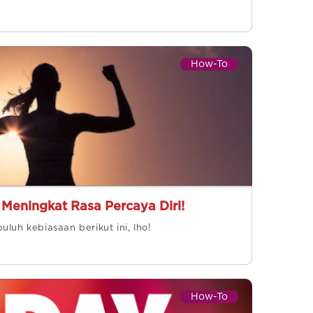
How-To
Meningkat Rasa Percaya Diri!
luh kebiasaan berikut ini, lho!
How-To