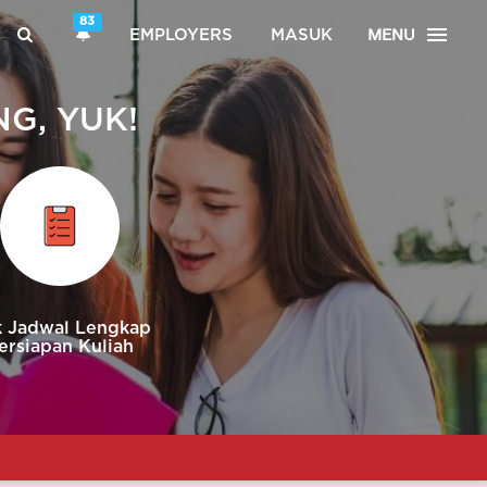
83
MENU
EMPLOYERS
MASUK
G, YUK!
 Jadwal Lengkap
ersiapan Kuliah