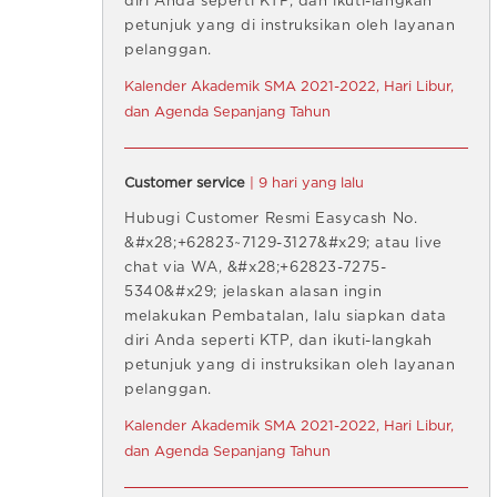
diri Anda seperti KTP, dan ikuti-langkah
petunjuk yang di instruksikan oleh layanan
pelanggan.
Kalender Akademik SMA 2021-2022, Hari Libur,
dan Agenda Sepanjang Tahun
Customer service
| 9 hari yang lalu
Hubugi Customer Resmi Easycash No.
&#x28;+62823~7129-3127&#x29; atau live
chat via WA, &#x28;+62823-7275-
5340&#x29; jelaskan alasan ingin
melakukan Pembatalan, lalu siapkan data
diri Anda seperti KTP, dan ikuti-langkah
petunjuk yang di instruksikan oleh layanan
pelanggan.
Kalender Akademik SMA 2021-2022, Hari Libur,
dan Agenda Sepanjang Tahun