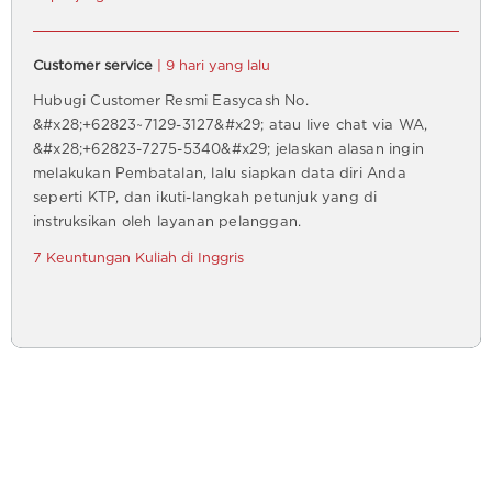
Customer service
| 9 hari yang lalu
Hubugi Customer Resmi Easycash No.
&#x28;+62823~7129-3127&#x29; atau live chat via WA,
&#x28;+62823-7275-5340&#x29; jelaskan alasan ingin
melakukan Pembatalan, lalu siapkan data diri Anda
seperti KTP, dan ikuti-langkah petunjuk yang di
instruksikan oleh layanan pelanggan.
7 Keuntungan Kuliah di Inggris