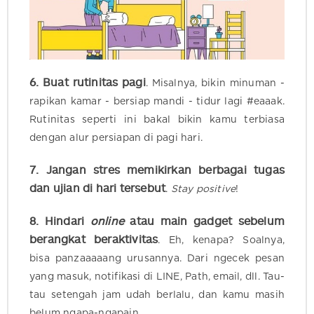
6. Buat rutinitas pagi
. Misalnya, bikin minuman -
rapikan kamar - bersiap mandi - tidur lagi #eaaak.
Rutinitas seperti ini bakal bikin kamu terbiasa
dengan alur persiapan di pagi hari.
7.
J
angan stres memikirkan berbagai tugas
dan ujian di hari tersebut
.
Stay positive
!
8. Hindari
online
atau main gadget sebelum
berangkat beraktivitas
. Eh, kenapa? Soalnya,
bisa panzaaaaang urusannya. Dari ngecek pesan
yang masuk, notifikasi di LINE, Path, email, dll. Tau-
tau setengah jam udah berlalu, dan kamu masih
belum ngapa-ngapain.